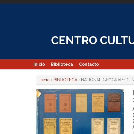
Skip
to
content
CENTRO CULTU
Inicio
Biblioteca
Contacto
Inicio
BIBLIOTECA
NATIONAL GEOGRAPHIC IN