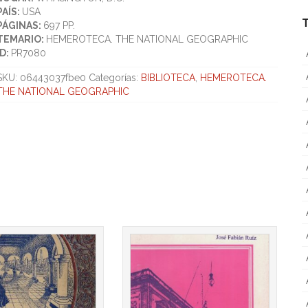
PAÍS:
USA
PÁGINAS:
697 PP.
TEMARIO:
HEMEROTECA. THE NATIONAL GEOGRAPHIC
ID:
PR7080
SKU:
06443037fbe0
Categorías:
BIBLIOTECA
,
HEMEROTECA.
THE NATIONAL GEOGRAPHIC