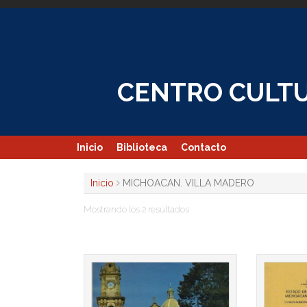
Skip
to
content
CENTRO CULTU
Inicio
Biblioteca
Contacto
Inicio
MICHOACAN. VILLA MADERO
Mostrando los 2 resultados