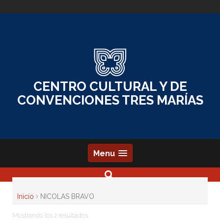
Skip
to
content
CENTRO CULTURAL Y DE
CONVENCIONES TRES MARÍAS
Menu
Inicio
NICOLAS BRAVO
Mostrando los 2 resultados