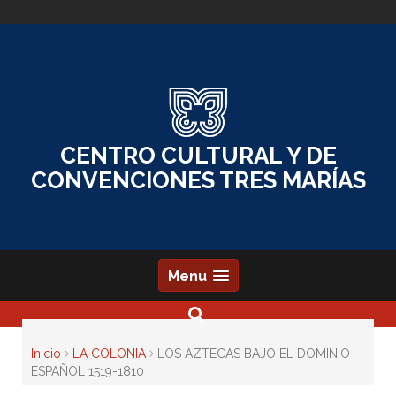
Skip
to
content
CENTRO CULTURAL Y DE
CONVENCIONES TRES MARÍAS
Menu
Inicio
LA COLONIA
LOS AZTECAS BAJO EL DOMINIO
ESPAÑOL 1519-1810