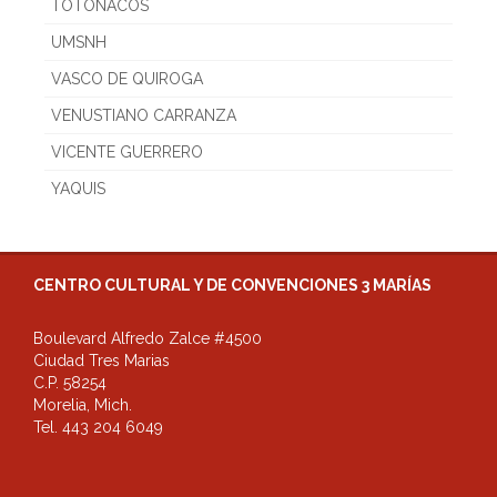
TOTONACOS
UMSNH
VASCO DE QUIROGA
VENUSTIANO CARRANZA
VICENTE GUERRERO
YAQUIS
CENTRO CULTURAL Y DE CONVENCIONES 3 MARÍAS
Boulevard Alfredo Zalce #4500
Ciudad Tres Marias
C.P. 58254
Morelia, Mich.
Tel. 443 204 6049