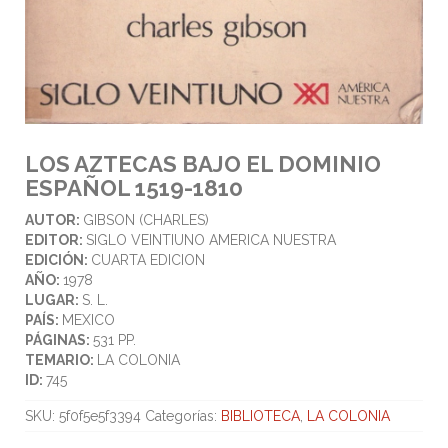
LOS AZTECAS BAJO EL DOMINIO
ESPAÑOL 1519-1810
AUTOR:
GIBSON (CHARLES)
EDITOR:
SIGLO VEINTIUNO AMERICA NUESTRA
EDICIÓN:
CUARTA EDICION
AÑO:
1978
LUGAR:
S. L.
PAÍS:
MEXICO
PÁGINAS:
531 PP.
TEMARIO:
LA COLONIA
ID:
745
SKU:
5f0f5e5f3394
Categorías:
BIBLIOTECA
,
LA COLONIA