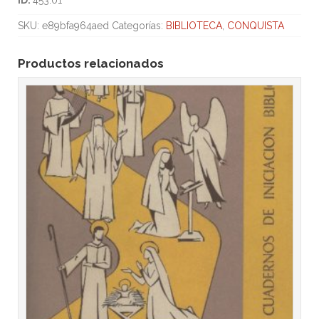
SKU:
e89bfa964aed
Categorías:
BIBLIOTECA
,
CONQUISTA
Productos relacionados