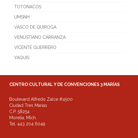
TOTONACOS
UMSNH
VASCO DE QUIROGA
VENUSTIANO CARRANZA
VICENTE GUERRERO
YAQUIS
CENTRO CULTURAL Y DE CONVENCIONES 3 MARÍAS
Boulevard Alfredo Zalce #4500
Ciudad Tres Marias
C.P. 58254
Morelia, Mich.
Tel. 443 204 6049