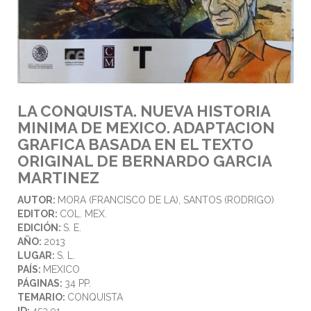
LA CONQUISTA. NUEVA HISTORIA
MINIMA DE MEXICO. ADAPTACION
GRAFICA BASADA EN EL TEXTO
ORIGINAL DE BERNARDO GARCIA
MARTINEZ
AUTOR:
MORA (FRANCISCO DE LA), SANTOS (RODRIGO)
EDITOR:
COL. MEX.
EDICIÓN:
S. E.
AÑO:
2013
LUGAR:
S. L.
PAÍS:
MEXICO
PÁGINAS:
34 PP.
TEMARIO:
CONQUISTA
ID:
453.01