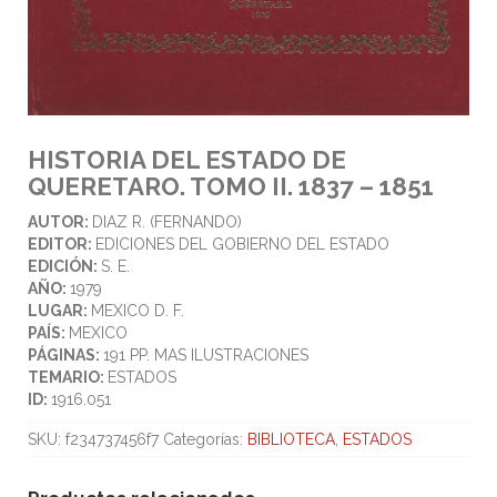
HISTORIA DEL ESTADO DE
QUERETARO. TOMO II. 1837 – 1851
AUTOR:
DIAZ R. (FERNANDO)
EDITOR:
EDICIONES DEL GOBIERNO DEL ESTADO
EDICIÓN:
S. E.
AÑO:
1979
LUGAR:
MEXICO D. F.
PAÍS:
MEXICO
PÁGINAS:
191 PP. MAS ILUSTRACIONES
TEMARIO:
ESTADOS
ID:
1916.051
SKU:
f234737456f7
Categorías:
BIBLIOTECA
,
ESTADOS