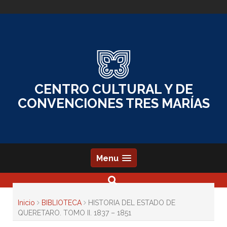
Skip
to
content
CENTRO CULTURAL Y DE
CONVENCIONES TRES MARÍAS
Menu
Inicio
BIBLIOTECA
HISTORIA DEL ESTADO DE
QUERETARO. TOMO II. 1837 – 1851