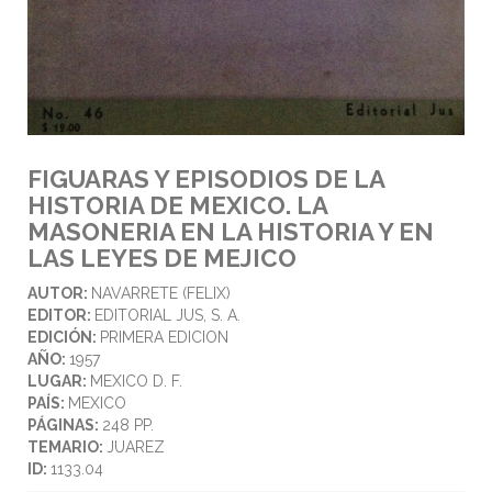
FIGUARAS Y EPISODIOS DE LA
HISTORIA DE MEXICO. LA
MASONERIA EN LA HISTORIA Y EN
LAS LEYES DE MEJICO
AUTOR:
NAVARRETE (FELIX)
EDITOR:
EDITORIAL JUS, S. A.
EDICIÓN:
PRIMERA EDICION
AÑO:
1957
LUGAR:
MEXICO D. F.
PAÍS:
MEXICO
PÁGINAS:
248 PP.
TEMARIO:
JUAREZ
ID:
1133.04