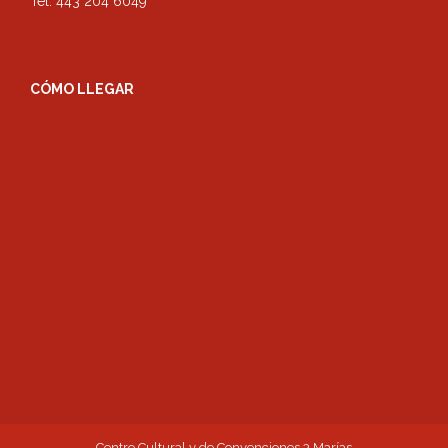
Tel. 443 204 6049
CÓMO LLEGAR
Centro Cultural y de Convenciones 3 Marías