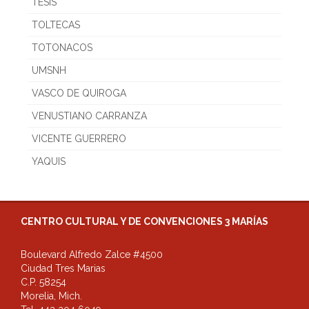
TESIS
TOLTECAS
TOTONACOS
UMSNH
VASCO DE QUIROGA
VENUSTIANO CARRANZA
VICENTE GUERRERO
YAQUIS
CENTRO CULTURAL Y DE CONVENCIONES 3 MARÍAS
Boulevard Alfredo Zalce #4500
Ciudad Tres Marias
C.P. 58254
Morelia, Mich.