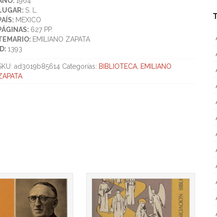
AÑO:
1964
LUGAR:
S. L.
PAÍS:
MEXICO
PÁGINAS:
627 PP.
TEMARIO:
EMILIANO ZAPATA
ID:
1393
SKU:
ad3019b85614
Categorías:
BIBLIOTECA
,
EMILIANO
ZAPATA