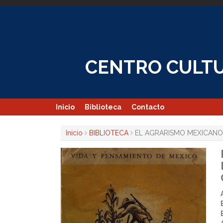
Skip
to
content
CENTRO CULTU
Inicio
Biblioteca
Contacto
Inicio
BIBLIOTECA
EL AGRARISMO MEXICANO Y