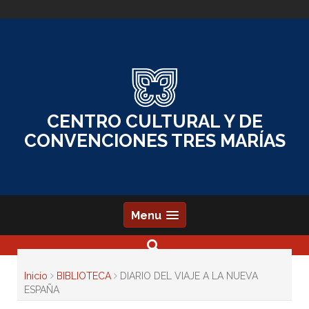
Skip
to
content
CENTRO CULTURAL Y DE
CONVENCIONES TRES MARÍAS
Menu
Inicio
BIBLIOTECA
DIARIO DEL VIAJE A LA NUEVA
ESPAÑA