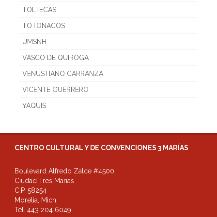
TOLTECAS
TOTONACOS
UMSNH
VASCO DE QUIROGA
VENUSTIANO CARRANZA
VICENTE GUERRERO
YAQUIS
CENTRO CULTURAL Y DE CONVENCIONES 3 MARÍAS
Boulevard Alfredo Zalce #4500
Ciudad Tres Marias
C.P. 58254
Morelia, Mich.
Tel. 443 204 6049