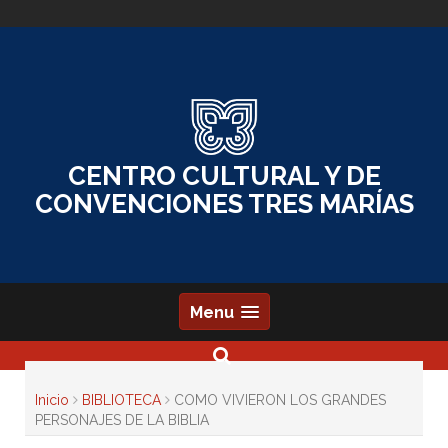
Skip
to
content
CENTRO CULTURAL Y DE
CONVENCIONES TRES MARÍAS
Menu
Inicio
BIBLIOTECA
COMO VIVIERON LOS GRANDES
PERSONAJES DE LA BIBLIA